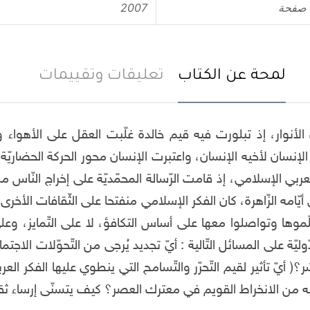
2007
لمحة عن الكتاب
تعليقات وتقييمات
رن الأنوار، إذ تبلورت فيه قيم خالدة غلّبت العقل على الأهوا
الإنسان لأخيه الإنسان، واعتبرت الإنسان محور الحركة الحضاريّة
لعربي الإسلامي، إذ قامت الرّسالة المحمّديّة على إخراج النّاس م
يّامه الزّاهرة، كان الفكر الإسلامي منفتحا على الثّقافات الأخرى ل
وها وتواصلوا معها على أساس التكافؤ، لا على التّمايز، وعلى
ّوليّة على المسائل التّالية : أيّ تجديد يُرجى من التّحوّلات الاج
؟( أيّ تأثير لقيم التّحرّر والتّسامح التي ينطوي عليها الفكر ال
نه من الانخراط القويم في معترك العصر؟ كيف يتسنّى إرساء ثقاف