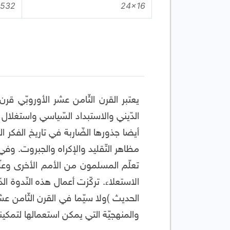
24x16
532 صفحة
يعتبر القرن الثّامن عشر الأوروبّي ق
الدّيني والاستبداد السّياسي واستغلال 
أيضا جذورها الضّاربة في تاريخ الفكر ا
مظاهر التّقليد والإكراه والجبروت. وفي أ
تعلّم المسلمون من الأمم الأخرى وعلّم
الاستعلاء. تركّزت أعمال هذه النّدوة الد
الحديث )ولا سيّما في القرن الثّامن عشر
والمنهجيّة التي يمكن استعمالها لتمكي