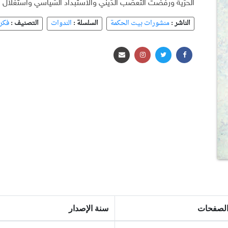
الحرّية ورفضت التّعصّب الدّيني والاستبداد السّياسي واستغلال ا
الناشر :
منشورات بيت الحكمة
السلسلة :
الندوات
التصنيف :
فكر
الصفحات
سنة الإصدار